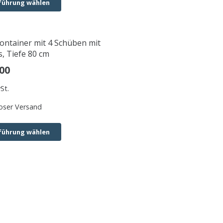
führung wählen
ontainer mit 4 Schüben mit
s, Tiefe 80 cm
00
St.
oser Versand
führung wählen