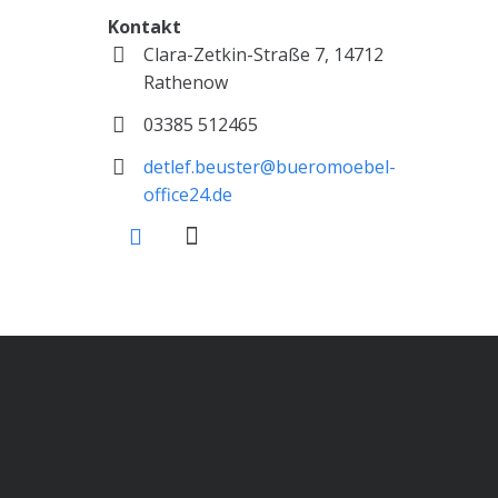
Kontakt
Clara-Zetkin-Straße 7, 14712
Rathenow
03385 512465
detlef.beuster@bueromoebel-
office24.de