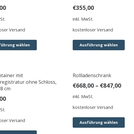
00
€
355,00
St.
inkl. MwSt.
oser Versand
kostenloser Versand
führung wählen
Ausführung wählen
ntainer mit
Rollladenschrank
egistratur ohne Schloss,
€
668,00
–
€
847,00
58 cm
inkl. MwSt.
00
kostenloser Versand
St.
oser Versand
Ausführung wählen