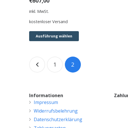
€
607,00
inkl. MwSt.
kostenloser Versand
Ausführung wählen
Beitragsnavigation
1
2
Informationen
Zahlu
Impressum
Widerrufsbelehrung
Datenschutzerklärung
Zahlungsarten